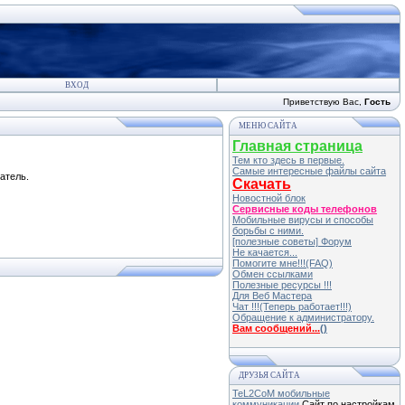
ВХОД
Приветствую Вас
,
Гость
МЕНЮ САЙТА
Главная страница
Тем кто здесь в первые.
Самые интересные файлы сайта
атель.
Скачать
Новостной блок
Сервисные коды телефонов
Мобильные вирусы и способы
борьбы с ними.
[полезные советы] Форум
Не качается...
Помогите мне!!!(FAQ)
Обмен ссылками
Полезные ресурсы !!!
Для Веб Мастера
Чат !!!(Теперь работает!!!)
Обращение к администратору.
Вам сообщений...
(
)
ДРУЗЬЯ САЙТА
TeL2CoM мобильные
коммуникации
Сайт по настройкам