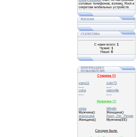
сотовых телефонов, взлому, Root и
секретам мобильных устройств.
РЕКЛАМА
СТАТИСТИКА
С нами всего:
1
Чужие:
1
Наши:
0
ИНФОРМАЦИЯ О
ПОЛЬЗОВАТЕЛЯХ
Старики !!!
vano11
zubr72
(Мужчина)
(Мужчина)
cska
edem4ik
(Мужчина)
(Мужчина)
Новички !!!
skitai
8f8g8h
Мужчина()
Женщина()
gravecapa
Rash_Zitz_Pimple
Женщина()
Мужчина(EE)
Сегодня были.